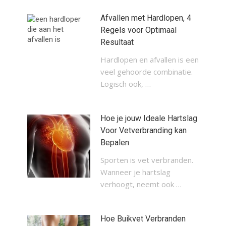
Afvallen met Hardlopen, 4
Regels voor Optimaal
Resultaat
Hardlopen en afvallen is een
veel gehoorde combinatie.
Logisch ook, …
Hoe je jouw Ideale Hartslag
Voor Vetverbranding kan
Bepalen
Sporten is vet verbranden.
Wanneer je hartslag
verhoogt, neemt ook …
Hoe Buikvet Verbranden