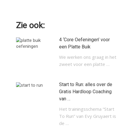
Zie ook:
4 ‘Core Oefeningen’ voor
een Platte Buik
We werken ons graag in het
zweet voor een platte …
Start to Run: alles over de
Gratis Hardloop Coaching
van …
Het trainingsschema “Start
To Run” van Evy Gruyaert is
de …