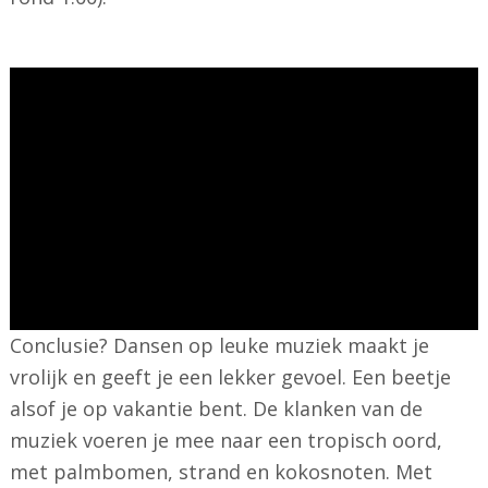
Conclusie? Dansen op leuke muziek maakt je
vrolijk en geeft je een lekker gevoel. Een beetje
alsof je op vakantie bent. De klanken van de
muziek voeren je mee naar een tropisch oord,
met palmbomen, strand en kokosnoten. Met