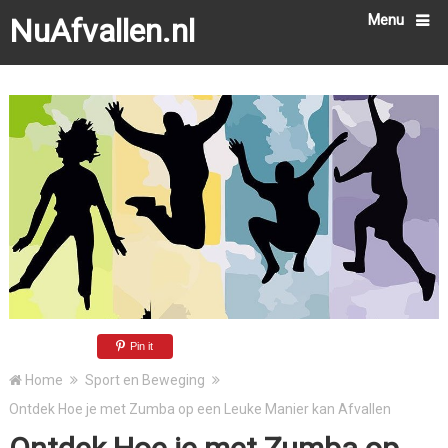
Menu
NuAfvallen.nl
Pin it
Home
Sport en Beweging
Ontdek Hoe je met Zumba op een Leuke Manier kan Afvallen