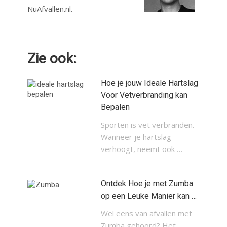
NuAfvallen.nl.
Zie ook:
Hoe je jouw Ideale Hartslag
Voor Vetverbranding kan
Bepalen
Sporten is vet verbranden.
Wanneer je hartslag
verhoogt, neemt ook …
Ontdek Hoe je met Zumba
op een Leuke Manier kan …
Wel eens van afvallen met
Zumba gehoord? Het