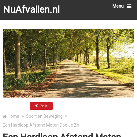
Menu
NuAfvallen.nl
Pin it
Home
Sport en Beweging
Een Hardloop Afstand Meten Doe Je Zo