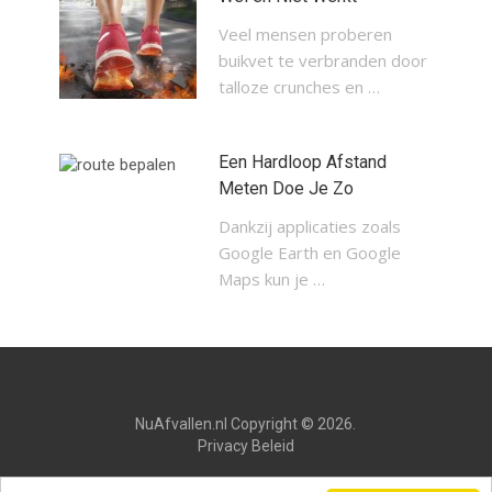
Veel mensen proberen
buikvet te verbranden door
talloze crunches en …
Een Hardloop Afstand
Meten Doe Je Zo
Dankzij applicaties zoals
Google Earth en Google
Maps kun je …
NuAfvallen.nl
Copyright © 2026.
Privacy Beleid