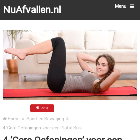
Menu
NuAfvallen.nl
Pin it
Home
Sport en Beweging
4 ‘Core Oefeningen’ voor een Platte Buik