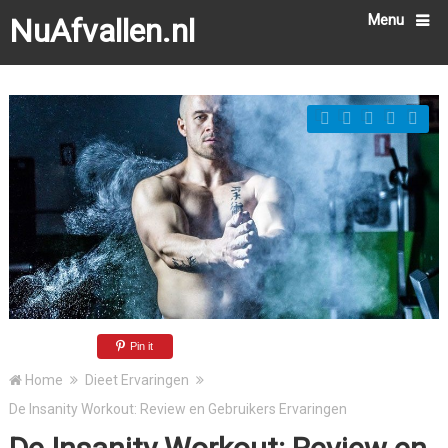
Menu
NuAfvallen.nl
Pin it
Home
Dieet Ervaringen
De Insanity Workout: Review en Gebruikers Ervaringen