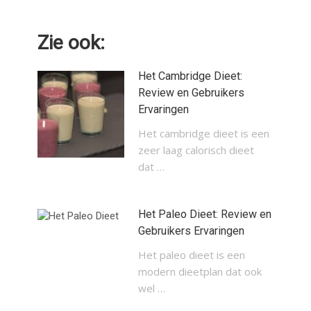
Zie ook:
Het Cambridge Dieet:
Review en Gebruikers
Ervaringen
Het cambridge dieet is een
zeer laag calorisch dieet
dat …
Het Paleo Dieet: Review en
Gebruikers Ervaringen
Het paleo dieet is een
modern dieetplan dat ook
wel …